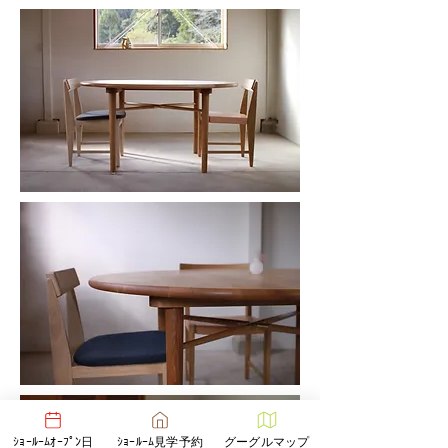
ｼｮｰﾙｰﾑｵｰﾌﾟﾝ日
ｼｮｰﾙｰﾑ見学予約
グーグルマップ