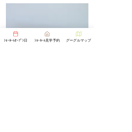
ｼｮｰﾙｰﾑｵｰﾌﾟﾝ日
ｼｮｰﾙｰﾑ見学予約
グーグルマップ
お子様のへその緒を入れるケースをオー
ダーいただきました。